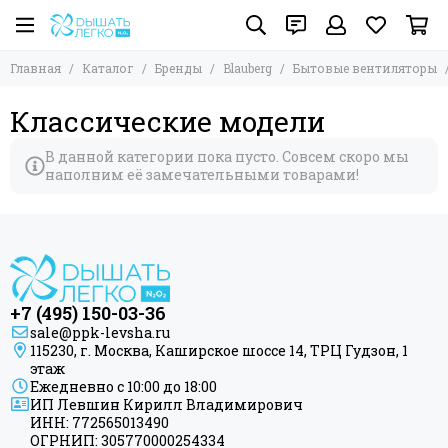
Главная
Каталог
Бренды
Blauberg
Бытовые вентиляторы
Классические модели
В данной категории пока пусто. Совсем скоро мы
наполним её замечательными товарами!
+7 (495) 150-03-36
sale@ppk-levsha.ru
115230, г. Москва, Каширское шоссе 14, ТРЦ Гудзон, 1
этаж
Ежедневно с 10:00 до 18:00
ИП Левшин Кирилл Владимирович
ИНН: 772565013490
ОГРНИП: 305770000254334