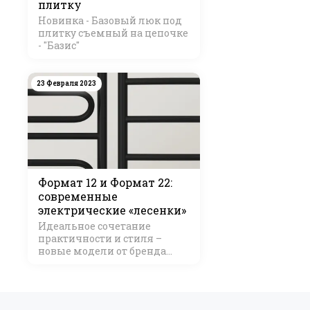
плитку
Новинка - Базовый люк под
плитку съемный на цепочке
- "Базис"
23 Февраля 2023
Формат 12 и Формат 22:
современные
электрические «лесенки»
Идеальное сочетание
практичности и стиля –
новые модели от бренда
Стилье