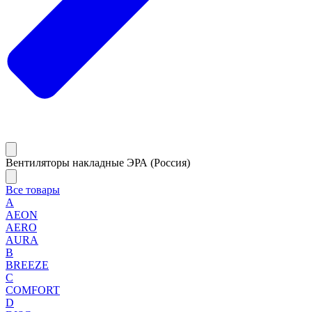
Вентиляторы накладные ЭРА (Россия)
Все товары
A
AEON
AERO
AURA
B
BREEZE
C
COMFORT
D