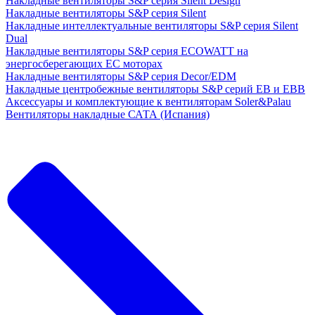
Накладные вентиляторы S&P серия Silent Design
Накладные вентиляторы S&P серия Silent
Накладные интеллектуальные вентиляторы S&P серия Silent
Dual
Накладные вентиляторы S&P серия ECOWATT на
энергосберегающих ЕС моторах
Накладные вентиляторы S&P серия Decor/EDM
Накладные центробежные вентиляторы S&P серий EB и EBB
Аксессуары и комплектующие к вентиляторам Soler&Palau
Вентиляторы накладные САТА (Испания)