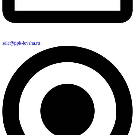
sale@ppk-levsha.ru