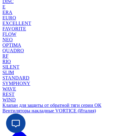
DISC
E
ERA
EURO
EXCELLENT
FAVORITE
FLOW
NEO
OPTIMA
QUADRO
RF
RIO
SILENT
SLIM
STANDARD
SYMPHONY
WAVE
REST
WIND
Клапан для защиты от обратной тяги серии ОК
Вентиляторы накладные VORTICE (Италия)