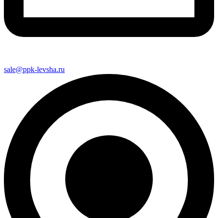
sale@ppk-levsha.ru