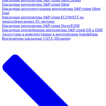
Накладные вентиляторы S&P серия Silent Design
Накладные вентиляторы S&P серия Silent
Накладные интеллектуальные вентиляторы S&P серия Silent
Dual
Накладные вентиляторы S&P серия ECOWATT на
энергосберегающих ЕС моторах
Накладные вентиляторы S&P серия Decor/EDM
Накладные центробежные вентиляторы S&P серий EB и EBB
Аксессуары и комплектующие к вентиляторам Soler&Palau
Вентиляторы накладные САТА (Испания)