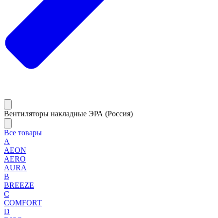
Вентиляторы накладные ЭРА (Россия)
Все товары
A
AEON
AERO
AURA
B
BREEZE
C
COMFORT
D