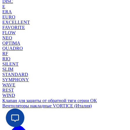
DISC
E
ERA
EURO
EXCELLENT
FAVORITE
FLOW
NEO
OPTIMA
QUADRO
RF
RIO
SILENT
SLIM
STANDARD
SYMPHONY
WAVE
REST
WIND
Клапан для защиты от обратной тяги серии ОК
Вентиляторы накладные VORTICE (Италия)