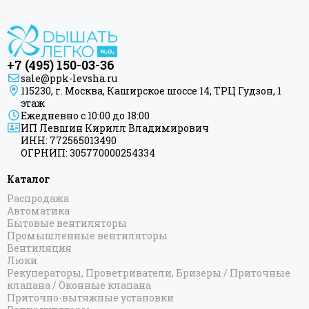
+7 (495) 150-03-36
sale@ppk-levsha.ru
115230, г. Москва, Каширское шоссе 14, ТРЦ Гудзон, 1
этаж
Ежедневно с 10:00 до 18:00
ИП Левшин Кирилл Владимирович
ИНН: 772565013490
ОГРНИП: 305770000254334
Каталог
Распродажа
Автоматика
Бытовые вентиляторы
Промышленные вентиляторы
Вентиляция
Люки
Рекуператоры, Проветриватели, Бризеры / Приточные
клапана / Оконные клапана
Приточно-вытяжные установки