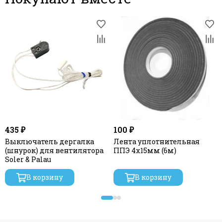
435 ₽
100 ₽
Выключатель дергалка
Лента уплотнительная
(шнурок) для вентилятора
ППЭ 4х15мм (6м)
Soler & Palau
В корзину
В корзину