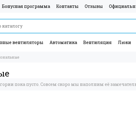
Бонусная программа
Контакты
Отзывы
Официальн
ные вентиляторы
Автоматика
Вентиляция
Люки
зональные
ые
егории пока пусто. Совсем скоро мы наполним её замечате