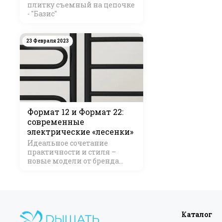
плитку съемный на цепочке
- "Базис"
23 Февраля 2023
Формат 12 и Формат 22:
современные
электрические «лесенки»
Идеальное сочетание
практичности и стиля –
новые модели от бренда
Стилье
Каталог