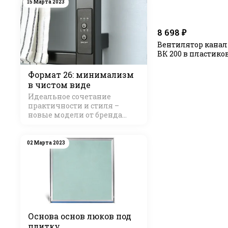
15 Марта 2023
8 698 ₽
Вентилятор кана
ВК 200 в пластико
Формат 26: минимализм
в чистом виде
Идеальное сочетание
практичности и стиля –
новые модели от бренда
Стилье
02 Марта 2023
Основа основ люков под
плитку