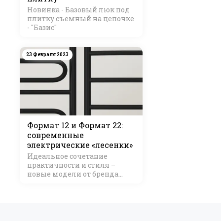
Новинка - Базовый люк под
плитку съемный на цепочке
- "Базис"
23 Февраля 2023
Формат 12 и Формат 22:
современные
электрические «лесенки»
Идеальное сочетание
практичности и стиля –
новые модели от бренда
Стилье