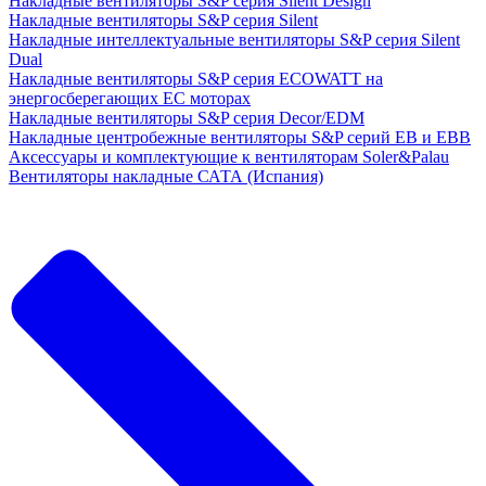
Накладные вентиляторы S&P серия Silent Design
Накладные вентиляторы S&P серия Silent
Накладные интеллектуальные вентиляторы S&P серия Silent
Dual
Накладные вентиляторы S&P серия ECOWATT на
энергосберегающих ЕС моторах
Накладные вентиляторы S&P серия Decor/EDM
Накладные центробежные вентиляторы S&P серий EB и EBB
Аксессуары и комплектующие к вентиляторам Soler&Palau
Вентиляторы накладные САТА (Испания)