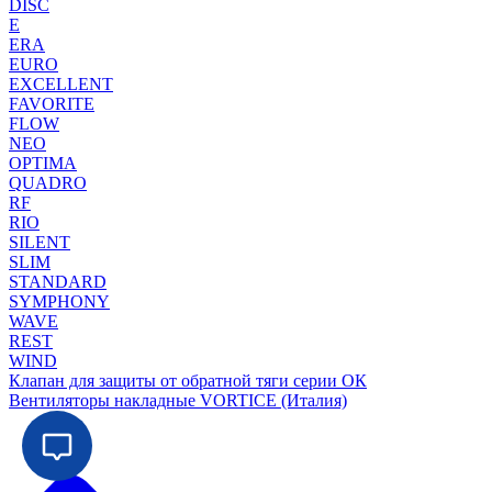
DISC
E
ERA
EURO
EXCELLENT
FAVORITE
FLOW
NEO
OPTIMA
QUADRO
RF
RIO
SILENT
SLIM
STANDARD
SYMPHONY
WAVE
REST
WIND
Клапан для защиты от обратной тяги серии ОК
Вентиляторы накладные VORTICE (Италия)