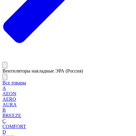
Вентиляторы накладные ЭРА (Россия)
Все товары
A
AEON
AERO
AURA
B
BREEZE
C
COMFORT
D