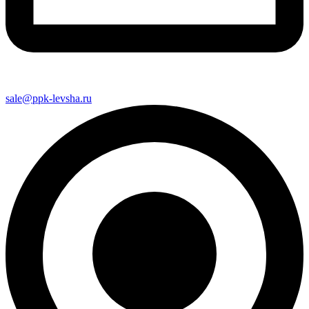
sale@ppk-levsha.ru