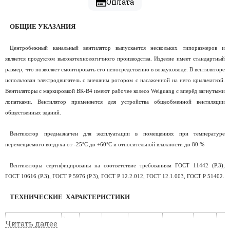
Оплата
ОБЩИЕ УКАЗАНИЯ
Центробежный канальный вентилятор выпускается нескольких типоразмеров и
является продуктом высокотехнологичного производства. Изделие имеет стандартный
размер, что позволяет смонтировать его непосредственно в воздуховоде. В вентиляторе
использован электродвигатель с внешним ротором с насаженной на него крыльчаткой.
Вентиляторы с маркировкой ВК-В4 имеют рабочее колесо
Weiguang
с вперёд загнутыми
лопатками. Вентилятор применяется для устройства общеобменной вентиляции
общественных зданий.
Вентилятор предназначен для эксплуатации в помещениях при температуре
перемещаемого воздуха от -25°С до +60°С и относительной влажности до 80 %
Вентиляторы сертифицированы на соответствие требованиям ГОСТ 11442 (Р.3),
ГОСТ 10616 (Р.3), ГОСТ Р 5976 (Р.3), ГОСТ Р 12.2.012, ГОСТ 12.1.003, ГОСТ Р 51402.
ТЕХНИЧЕСКИЕ
ХАРАКТЕРИСТИКИ
Подкл.
Сила