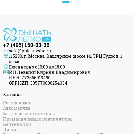
РАЗМЕРЫ
+7 (495) 150-03-36
Присоединительный размер
Длина вентилятора,
sale@ppk-levsha.ru
Наименование
воздуховода, мм
мм
115230, г. Москва, Каширское шоссе 14, ТРЦ Гудзон, 1
этаж
Ежедневно с 10:00 до 18:00
ВК
-
В4-
6
00*
3
00-
D
6
00*
3
00
5
8
0
ИП Левшин Кирилл Владимирович
(WG)
ИНН: 772565013490
ОГРНИП: 305770000254334
ТРЕБОВАНИЯ БЕЗОПАСНОСТИ
Каталог
ЗАПРЕЩАЕТСЯ:
Распродажа
Автоматика
- установка вентилятора должна производиться опытным персоналом с соблюдением
Бытовые вентиляторы
правил установки;
Промышленные вентиляторы
Вентиляция
Люки
- установка должна быть произведена таким образом, чтобы не было контакта с