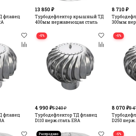
13 850 ₽
8 710 ₽
Д фланец
Турбодефлектор крышный ТД
Турбодеф
RA
400мм нержавеющая сталь
300мм не
−5%
−5%
4 990 ₽
8 070 ₽
5 240 ₽
8 4
Д фланец
Турбодефлектор ТД фланец
Турбодефл
RA
D110 нерж.сталь ERA
D250 нерж
−5%