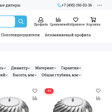
ые дилеры
+7 (495) 150-03-36
Профиль
Сравнение
Избранное
Корзина
Полотенцесушители
Алюминиевый профиль
ль
Диаметр
Материал
Гарантия
ний
Высота, мм
Общая глубина, мм
−5%