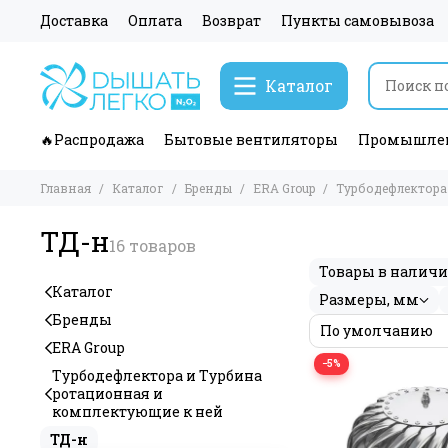
Доставка
Оплата
Возврат
Пункты самовывоза
Каталог
🔥Распродажа
Бытовые вентиляторы
Промышлен
Главная
Каталог
Бренды
ERA Group
Турбодефлектора
ТД-н
Товары в налич
Каталог
Размеры, мм
Бренды
ERA Group
−5%
Турбодефлектора и Турбина
ротационная и
комплектующие к ней
ТД-н