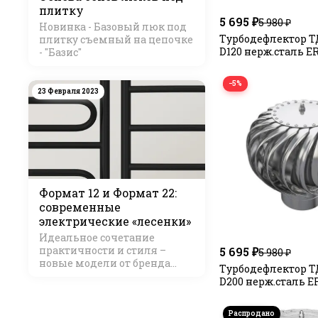
плитку
5 695 ₽
5 980 ₽
Новинка - Базовый люк под
Турбодефлектор Т
плитку съемный на цепочке
D120 нерж.сталь E
- "Базис"
−5%
23 Февраля 2023
Формат 12 и Формат 22:
современные
электрические «лесенки»
Идеальное сочетание
практичности и стиля –
5 695 ₽
5 980 ₽
новые модели от бренда
Турбодефлектор Т
Стилье
D200 нерж.сталь E