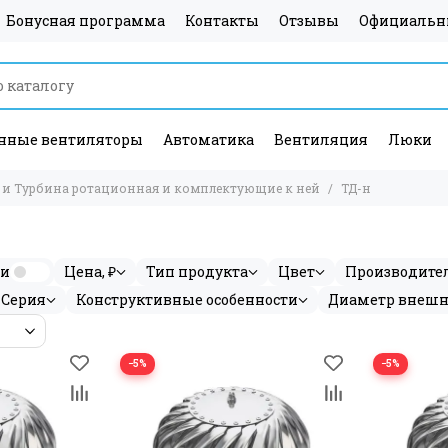
Бонусная программа
Контакты
Отзывы
Официальн
ные вентиляторы
Автоматика
Вентиляция
Люки
 и Турбина ротационная и комплектующие к ней
ТД-н
ии
Цена, ₽
Тип продукта
Цвет
Производите
Серия
Конструктивные особенности
Диаметр внеш
−5%
−5%