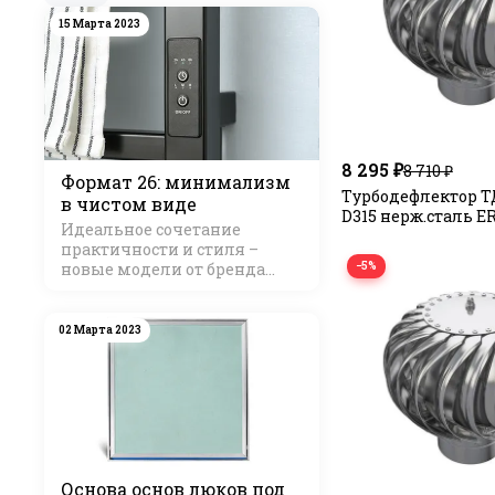
15 Марта 2023
8 295 ₽
8 710 ₽
Формат 26: минимализм
Турбодефлектор Т
в чистом виде
D315 нерж.сталь E
Идеальное сочетание
практичности и стиля –
−5%
новые модели от бренда
Стилье
02 Марта 2023
Основа основ люков под