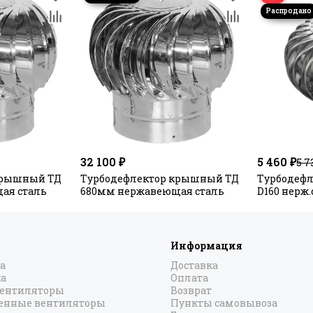
32 100 ₽
5 460 ₽
5 7
крышный ТД
Турбодефлектор крышный ТД
Турбодефл
ая сталь
680мм нержавеющая сталь
D160 нерж.
Информация
а
Доставка
а
Оплата
вентиляторы
Возврат
нные вентиляторы
Пункты самовывоза