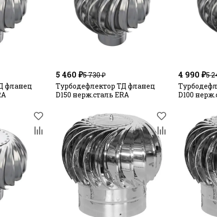
5 460 ₽
4 990 ₽
5 730 ₽
5 2
Д фланец
Турбодефлектор ТД фланец
Турбодефл
RA
D150 нерж.сталь ERA
D100 нерж.