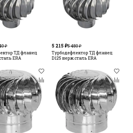
5 215 ₽
40 ₽
5 480 ₽
ектор ТД фланец
Турбодефлектор ТД фланец
сталь ERA
D125 нерж.сталь ERA