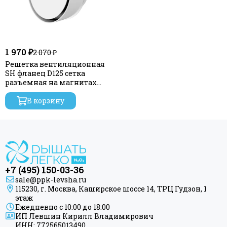
1 970 ₽
2 070 ₽
Решетка вентиляционная
SH фланец D125 сетка
разъемная на магнитах
D150 ERA
В корзину
+7 (495) 150-03-36
sale@ppk-levsha.ru
115230, г. Москва, Каширское шоссе 14, ТРЦ Гудзон, 1
этаж
Ежедневно с 10:00 до 18:00
ИП Левшин Кирилл Владимирович
ИНН: 772565013490