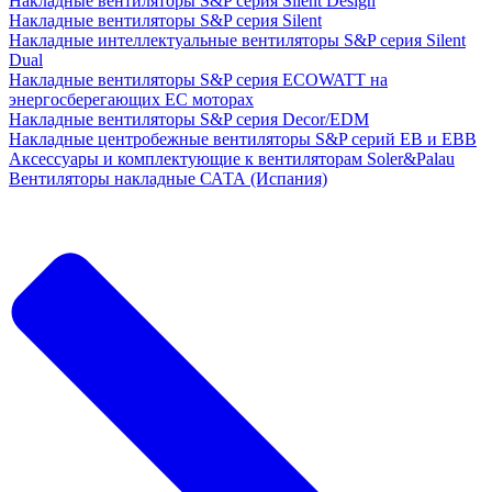
Накладные вентиляторы S&P серия Silent Design
Накладные вентиляторы S&P серия Silent
Накладные интеллектуальные вентиляторы S&P серия Silent
Dual
Накладные вентиляторы S&P серия ECOWATT на
энергосберегающих ЕС моторах
Накладные вентиляторы S&P серия Decor/EDM
Накладные центробежные вентиляторы S&P серий EB и EBB
Аксессуары и комплектующие к вентиляторам Soler&Palau
Вентиляторы накладные САТА (Испания)