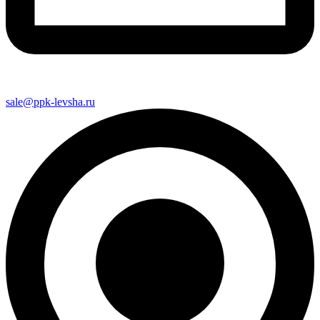
sale@ppk-levsha.ru