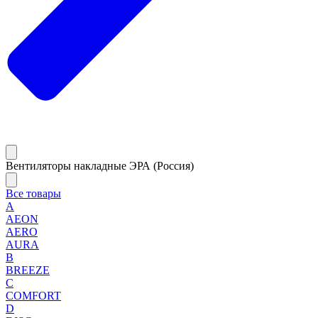
Вентиляторы накладные ЭРА (Россия)
Все товары
A
AEON
AERO
AURA
B
BREEZE
C
COMFORT
D