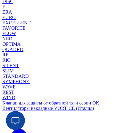
DISC
E
ERA
EURO
EXCELLENT
FAVORITE
FLOW
NEO
OPTIMA
QUADRO
RF
RIO
SILENT
SLIM
STANDARD
SYMPHONY
WAVE
REST
WIND
Клапан для защиты от обратной тяги серии ОК
Вентиляторы накладные VORTICE (Италия)