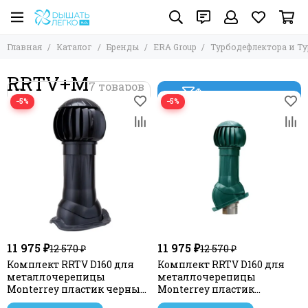
Главная
Каталог
Бренды
ERA Group
Турбодефлектора и Т
RRTV+M
Фильтр товаров
−5%
−5%
11 975 ₽
11 975 ₽
12 570 ₽
12 570 ₽
Комплект RRTV D160 для
Комплект RRTV D160 для
металлочерепицы
металлочерепицы
Monterrey пластик черный
Monterrey пластик
ERA
зеленый ERA