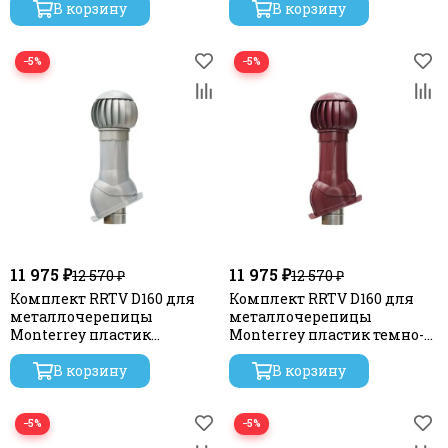
В корзину
В корзину
−5%
−5%
11 975 ₽
11 975 ₽
12 570 ₽
12 570 ₽
Комплект RRTV D160 для
Комплект RRTV D160 для
металлочерепицы
металлочерепицы
Monterrey пластик
Monterrey пластик темно-
серебристый ERA
красный ERA
В корзину
В корзину
−5%
−5%