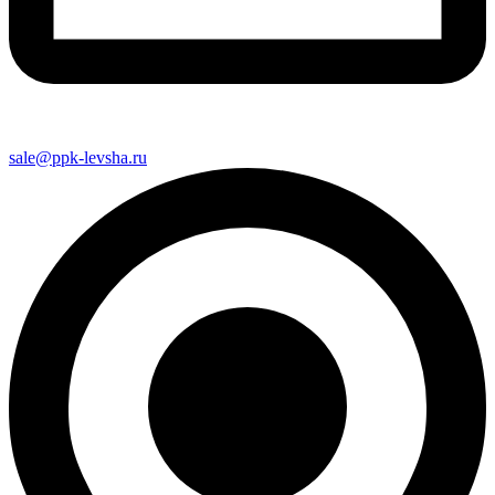
sale@ppk-levsha.ru