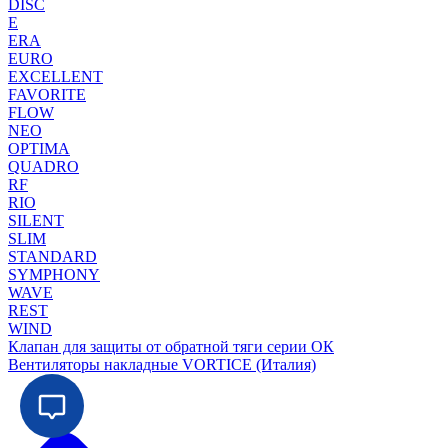
DISC
E
ERA
EURO
EXCELLENT
FAVORITE
FLOW
NEO
OPTIMA
QUADRO
RF
RIO
SILENT
SLIM
STANDARD
SYMPHONY
WAVE
REST
WIND
Клапан для защиты от обратной тяги серии ОК
Вентиляторы накладные VORTICE (Италия)