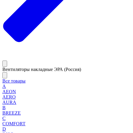
Вентиляторы накладные ЭРА (Россия)
Все товары
A
AEON
AERO
AURA
B
BREEZE
C
COMFORT
D