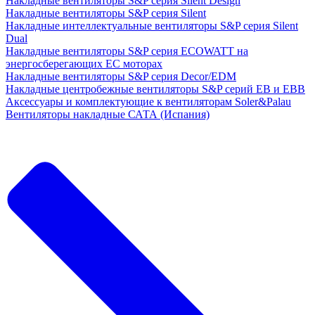
Накладные вентиляторы S&P серия Silent Design
Накладные вентиляторы S&P серия Silent
Накладные интеллектуальные вентиляторы S&P серия Silent
Dual
Накладные вентиляторы S&P серия ECOWATT на
энергосберегающих ЕС моторах
Накладные вентиляторы S&P серия Decor/EDM
Накладные центробежные вентиляторы S&P серий EB и EBB
Аксессуары и комплектующие к вентиляторам Soler&Palau
Вентиляторы накладные САТА (Испания)