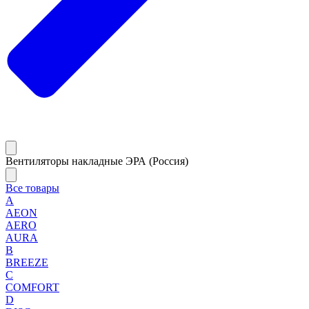
Вентиляторы накладные ЭРА (Россия)
Все товары
A
AEON
AERO
AURA
B
BREEZE
C
COMFORT
D