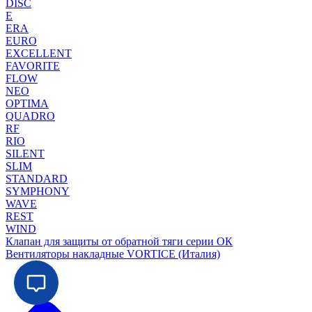
DISC
E
ERA
EURO
EXCELLENT
FAVORITE
FLOW
NEO
OPTIMA
QUADRO
RF
RIO
SILENT
SLIM
STANDARD
SYMPHONY
WAVE
REST
WIND
Клапан для защиты от обратной тяги серии ОК
Вентиляторы накладные VORTICE (Италия)