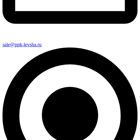
sale@ppk-levsha.ru