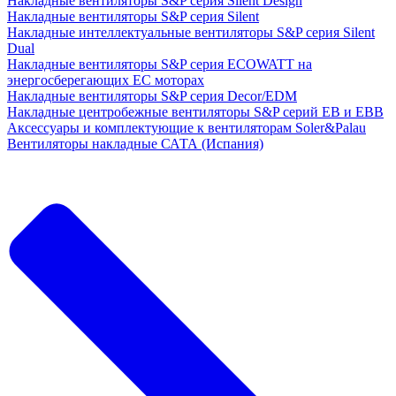
Накладные вентиляторы S&P серия Silent Design
Накладные вентиляторы S&P серия Silent
Накладные интеллектуальные вентиляторы S&P серия Silent
Dual
Накладные вентиляторы S&P серия ECOWATT на
энергосберегающих ЕС моторах
Накладные вентиляторы S&P серия Decor/EDM
Накладные центробежные вентиляторы S&P серий EB и EBB
Аксессуары и комплектующие к вентиляторам Soler&Palau
Вентиляторы накладные САТА (Испания)