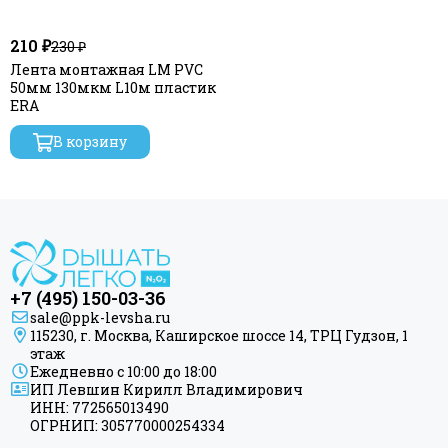
210 ₽
230 ₽
Лента монтажная LM PVC
50мм 130мкм L10м пластик
ERA
В корзину
+7 (495) 150-03-36
sale@ppk-levsha.ru
115230, г. Москва, Каширское шоссе 14, ТРЦ Гудзон, 1
этаж
Ежедневно с 10:00 до 18:00
ИП Левшин Кирилл Владимирович
ИНН: 772565013490
ОГРНИП: 305770000254334