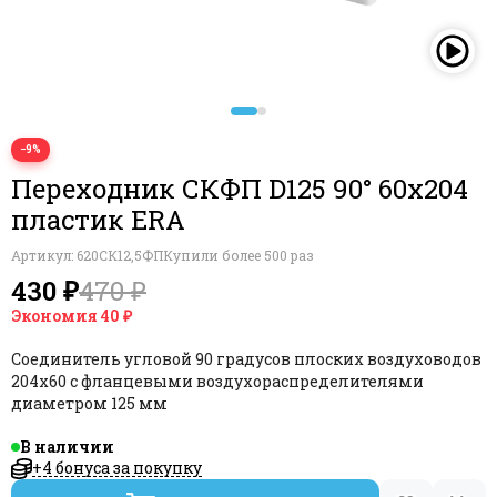
−9%
Переходник СКФП D125 90° 60х204
пластик ERA
Артикул:
620СК12,5ФП
Купили более 500 раз
430 ₽
470 ₽
Экономия
40 ₽
Соединитель угловой 90 градусов плоских воздуховодов
204х60 с фланцевыми воздухораспределителями
диаметром 125 мм
В наличии
+4 бонуса за покупку