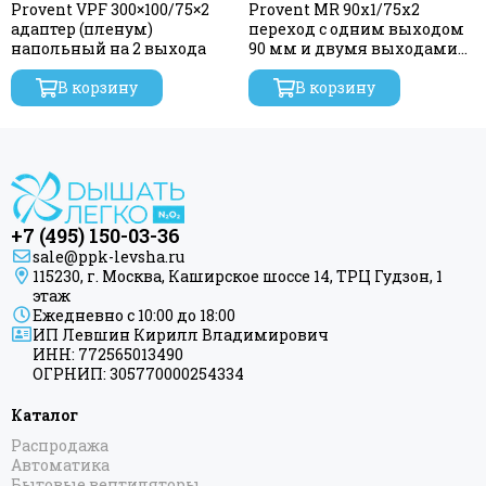
Provent VPF 300×100/75×2
Provent MR 90х1/75x2
адаптер (пленум)
переход с одним выходом
напольный на 2 выхода
90 мм и двумя выходами
75 мм
В корзину
В корзину
+7 (495) 150-03-36
sale@ppk-levsha.ru
115230, г. Москва, Каширское шоссе 14, ТРЦ Гудзон, 1
этаж
Ежедневно с 10:00 до 18:00
ИП Левшин Кирилл Владимирович
ИНН: 772565013490
ОГРНИП: 305770000254334
Каталог
Распродажа
Автоматика
Бытовые вентиляторы