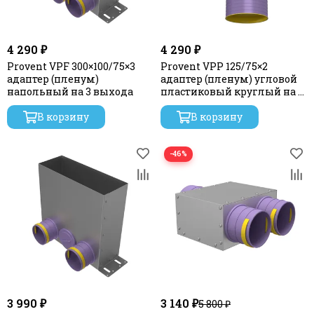
4 290 ₽
4 290 ₽
Provent VPF 300×100/75×3
Provent VPP 125/75×2
адаптер (пленум)
адаптер (пленум) угловой
напольный на 3 выхода
пластиковый круглый на 2
выхода
В корзину
В корзину
−46%
3 990 ₽
3 140 ₽
5 800 ₽