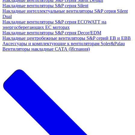
Накладные вентиляторы S&P серия Silent Design
Накладные вентиляторы S&P серия Silent
Накладные интеллектуальные вентиляторы S&P серия Silent
Dual
Накладные вентиляторы S&P серия ECOWATT на
энергосберегающих ЕС моторах
Накладные вентиляторы S&P серия Decor/EDM
Накладные центробежные вентиляторы S&P серий EB и EBB
Аксессуары и комплектующие к вентиляторам Soler&Palau
Вентиляторы накладные САТА (Испания)