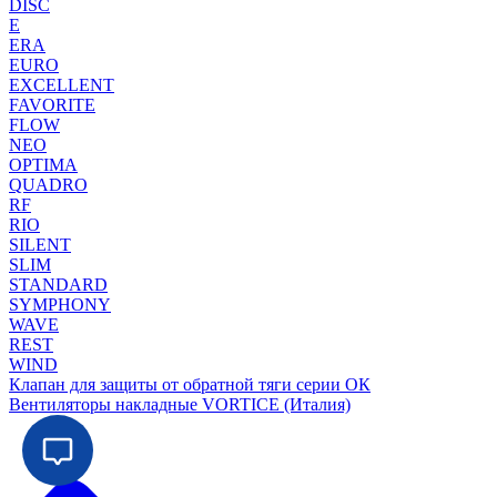
DISC
E
ERA
EURO
EXCELLENT
FAVORITE
FLOW
NEO
OPTIMA
QUADRO
RF
RIO
SILENT
SLIM
STANDARD
SYMPHONY
WAVE
REST
WIND
Клапан для защиты от обратной тяги серии ОК
Вентиляторы накладные VORTICE (Италия)