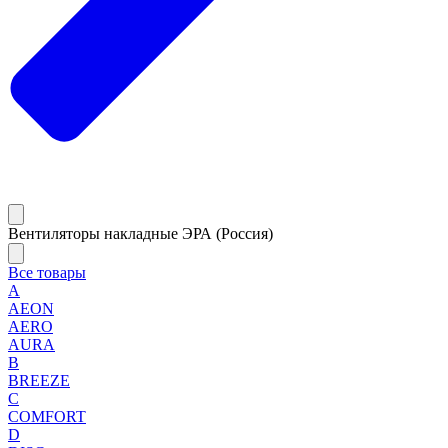
Вентиляторы накладные ЭРА (Россия)
Все товары
A
AEON
AERO
AURA
B
BREEZE
C
COMFORT
D