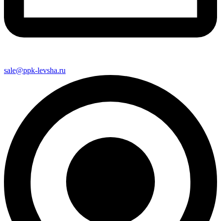
sale@ppk-levsha.ru