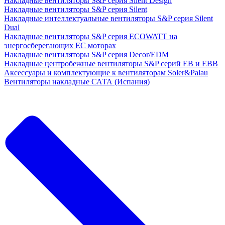
Накладные вентиляторы S&P серия Silent Design
Накладные вентиляторы S&P серия Silent
Накладные интеллектуальные вентиляторы S&P серия Silent
Dual
Накладные вентиляторы S&P серия ECOWATT на
энергосберегающих ЕС моторах
Накладные вентиляторы S&P серия Decor/EDM
Накладные центробежные вентиляторы S&P серий EB и EBB
Аксессуары и комплектующие к вентиляторам Soler&Palau
Вентиляторы накладные САТА (Испания)