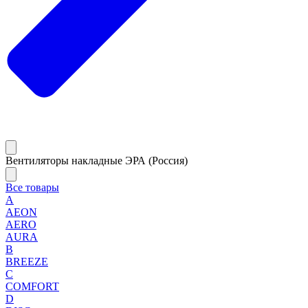
Вентиляторы накладные ЭРА (Россия)
Все товары
A
AEON
AERO
AURA
B
BREEZE
C
COMFORT
D