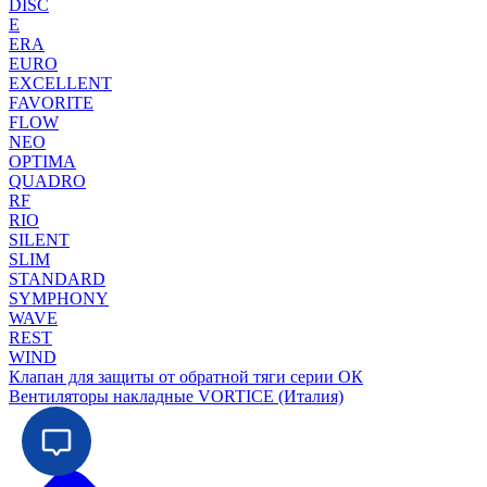
DISC
E
ERA
EURO
EXCELLENT
FAVORITE
FLOW
NEO
OPTIMA
QUADRO
RF
RIO
SILENT
SLIM
STANDARD
SYMPHONY
WAVE
REST
WIND
Клапан для защиты от обратной тяги серии ОК
Вентиляторы накладные VORTICE (Италия)