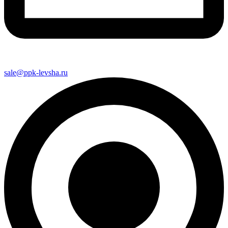
sale@ppk-levsha.ru