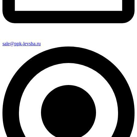
sale@ppk-levsha.ru