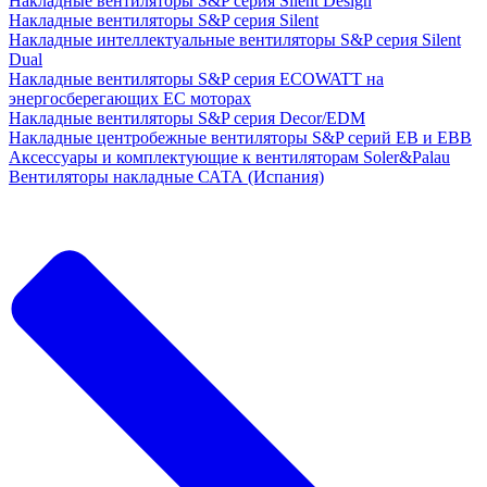
Накладные вентиляторы S&P серия Silent Design
Накладные вентиляторы S&P серия Silent
Накладные интеллектуальные вентиляторы S&P серия Silent
Dual
Накладные вентиляторы S&P серия ECOWATT на
энергосберегающих ЕС моторах
Накладные вентиляторы S&P серия Decor/EDM
Накладные центробежные вентиляторы S&P серий EB и EBB
Аксессуары и комплектующие к вентиляторам Soler&Palau
Вентиляторы накладные САТА (Испания)