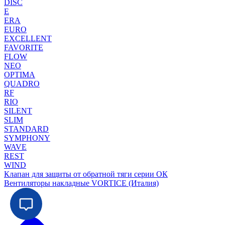
DISC
E
ERA
EURO
EXCELLENT
FAVORITE
FLOW
NEO
OPTIMA
QUADRO
RF
RIO
SILENT
SLIM
STANDARD
SYMPHONY
WAVE
REST
WIND
Клапан для защиты от обратной тяги серии ОК
Вентиляторы накладные VORTICE (Италия)