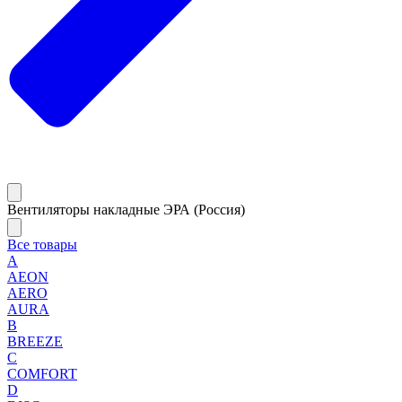
Вентиляторы накладные ЭРА (Россия)
Все товары
A
AEON
AERO
AURA
B
BREEZE
C
COMFORT
D