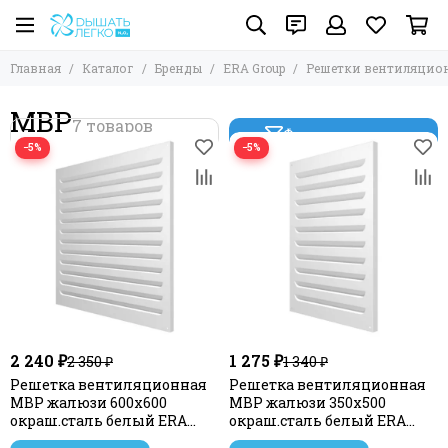
Главная
Каталог
Бренды
ERA Group
Решетки вентиляцио
МВР
Фильтр товаров
−5%
−5%
2 240 ₽
1 275 ₽
2 350 ₽
1 340 ₽
Решетка вентиляционная
Решетка вентиляционная
МВР жалюзи 600х600
МВР жалюзи 350х500
окраш.сталь белый ERA
окраш.сталь белый ERA
STREETLINE
STREETLINE