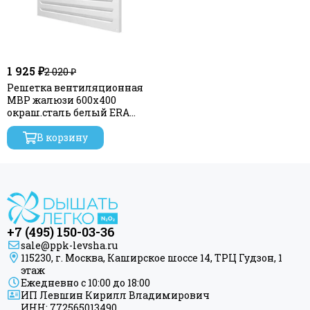
1 925 ₽
2 020 ₽
Решетка вентиляционная
МВР жалюзи 600х400
окраш.сталь белый ERA
STREETLINE
В корзину
+7 (495) 150-03-36
sale@ppk-levsha.ru
115230, г. Москва, Каширское шоссе 14, ТРЦ Гудзон, 1
этаж
Ежедневно с 10:00 до 18:00
ИП Левшин Кирилл Владимирович
ИНН: 772565013490