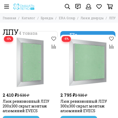
Главная
Каталог
Бренды
ERA Group
Люки дверцы
ЛПУ
ЛПУ
Фильтр товаров
−5%
−5%
2 410 ₽
2 795 ₽
2 530 ₽
2 930 ₽
Люк ревизионный ЛПУ
Люк ревизионный ЛПУ
200х300 скрыт.монтаж
300х300 скрыт.монтаж
алюминий EVECS
алюминий EVECS