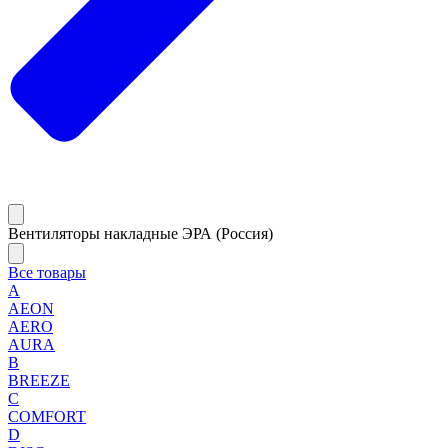
Вентиляторы накладные ЭРА (Россия)
Все товары
A
AEON
AERO
AURA
B
BREEZE
C
COMFORT
D