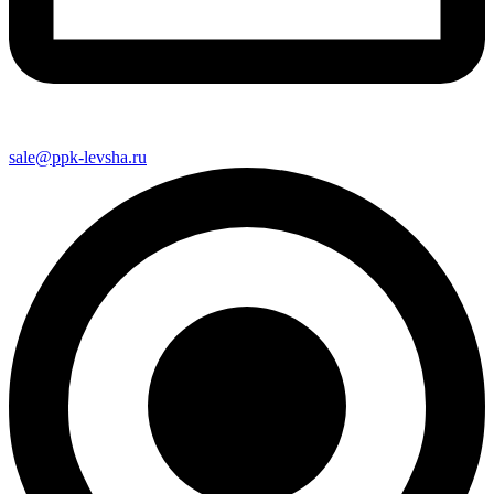
sale@ppk-levsha.ru