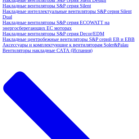
Накладные вентиляторы S&P серия Silent Design
Накладные вентиляторы S&P серия Silent
Накладные интеллектуальные вентиляторы S&P серия Silent
Dual
Накладные вентиляторы S&P серия ECOWATT на
энергосберегающих ЕС моторах
Накладные вентиляторы S&P серия Decor/EDM
Накладные центробежные вентиляторы S&P серий EB и EBB
Аксессуары и комплектующие к вентиляторам Soler&Palau
Вентиляторы накладные САТА (Испания)