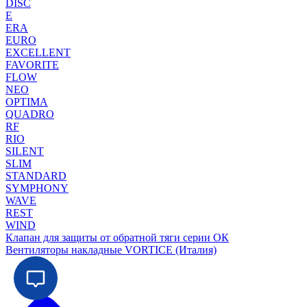
DISC
E
ERA
EURO
EXCELLENT
FAVORITE
FLOW
NEO
OPTIMA
QUADRO
RF
RIO
SILENT
SLIM
STANDARD
SYMPHONY
WAVE
REST
WIND
Клапан для защиты от обратной тяги серии ОК
Вентиляторы накладные VORTICE (Италия)