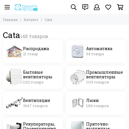
Главная
Каталог
Cata
Cata
Распродажа
Автоматика
21 товар
94 товара
Бытовые
Промышленные
вентиляторы
вентиляторы
1102 товара
1139 товаров
Вентиляция
Люки
3847 товаров
1186 товаров
Рекуператоры,
Приточно-
Проветриватели,
вытяжные