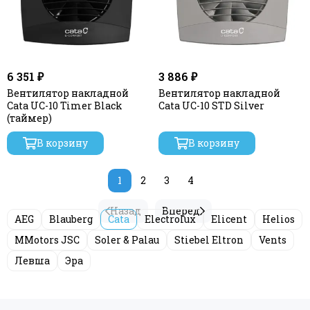
6 351 ₽
3 886 ₽
Вентилятор накладной
Вентилятор накладной
Cata UC-10 Timer Black
Cata UC-10 STD Silver
(таймер)
В корзину
В корзину
1
2
3
4
Назад
Вперед
AEG
Blauberg
Cata
Electrolux
Elicent
Helios
MMotors JSC
Soler & Palau
Stiebel Eltron
Vents
Левша
Эра