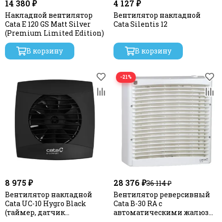
14 380 ₽
4 127 ₽
Накладной вентилятор
Вентилятор накладной
Cata E 120 GS Matt Silver
Cata Silentis 12
(Premium Limited Edition)
В корзину
В корзину
−21%
8 975 ₽
28 376 ₽
36 114 ₽
Вентилятор накладной
Вентилятор реверсивный
Cata UC-10 Hygro Black
Cata B-30 RA с
(таймер, датчик
автоматическими жалюзи
влажности)
и ПУ