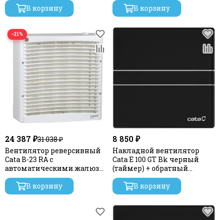
дисплей)
В корзину
В корзину
−21%
24 387 ₽
8 850 ₽
31 038 ₽
Вентилятор реверсивный
Накладной вентилятор
Cata B-23 RA с
Cata E 100 GT Bk черный
автоматическими жалюзи
(таймер) + обратный
и ПУ
клапан
В корзину
В корзину