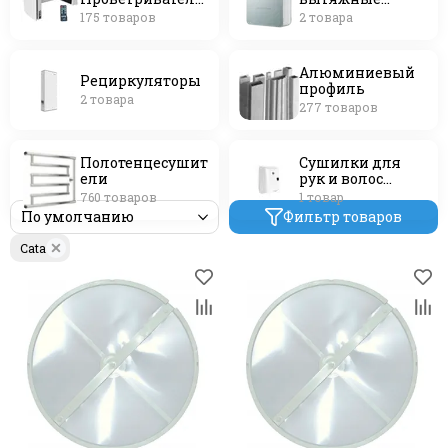
Бризеры /
установки
175 товаров
2 товара
Приточные
клапана /
Оконные
Алюминиевый
клапана
Рециркуляторы
профиль
2 товара
277 товаров
Полотенцесушит
Сушилки для
ели
рук и волос
(Электрополотен
760 товаров
1 товар
ца) *
Фильтр товаров
Cata