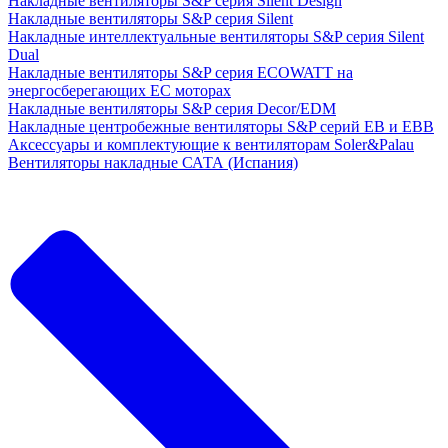
Накладные вентиляторы S&P серия Silent Design
Накладные вентиляторы S&P серия Silent
Накладные интеллектуальные вентиляторы S&P серия Silent
Dual
Накладные вентиляторы S&P серия ECOWATT на
энергосберегающих ЕС моторах
Накладные вентиляторы S&P серия Decor/EDM
Накладные центробежные вентиляторы S&P серий EB и EBB
Аксессуары и комплектующие к вентиляторам Soler&Palau
Вентиляторы накладные САТА (Испания)