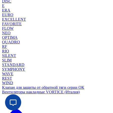
DISC
E
ERA
EURO
EXCELLENT
FAVORITE
FLOW
NEO
OPTIMA
QUADRO
RF
RIO
SILENT
SLIM
STANDARD
SYMPHONY
WAVE
REST
WIND
Клапан для защиты от обратной тяги серии ОК
Вентиляторы накладные VORTICE (Италия)