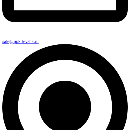
sale@ppk-levsha.ru