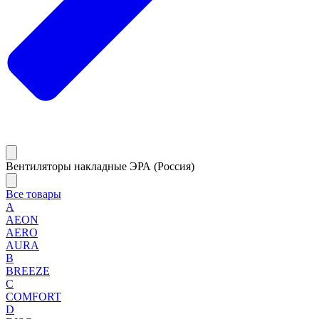
Вентиляторы накладные ЭРА (Россия)
Все товары
A
AEON
AERO
AURA
B
BREEZE
C
COMFORT
D