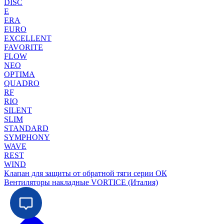
DISC
E
ERA
EURO
EXCELLENT
FAVORITE
FLOW
NEO
OPTIMA
QUADRO
RF
RIO
SILENT
SLIM
STANDARD
SYMPHONY
WAVE
REST
WIND
Клапан для защиты от обратной тяги серии ОК
Вентиляторы накладные VORTICE (Италия)