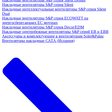
Накладные вентиляторы S&P серия Silent Design
Накладные вентиляторы S&P серия Silent
Накладные интеллектуальные вентиляторы S&P серия Silent
Dual
Накладные вентиляторы S&P серия ECOWATT на
энергосберегающих ЕС моторах
Накладные вентиляторы S&P серия Decor/EDM
Накладные центробежные вентиляторы S&P серий EB и EBB
Аксессуары и комплектующие к вентиляторам Soler&Palau
Вентиляторы накладные САТА (Испания)