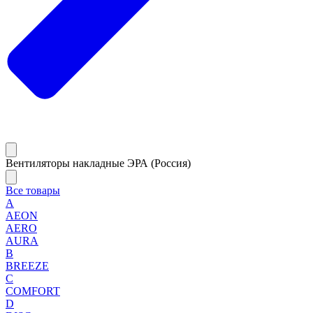
Вентиляторы накладные ЭРА (Россия)
Все товары
A
AEON
AERO
AURA
B
BREEZE
C
COMFORT
D