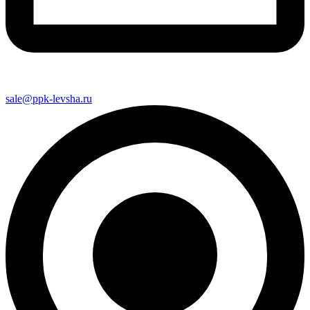
sale@ppk-levsha.ru