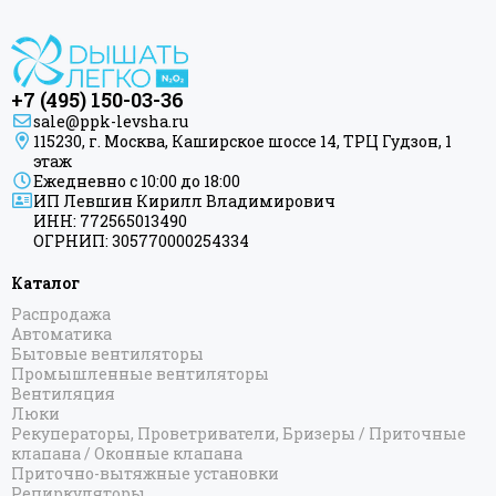
+7 (495) 150-03-36
sale@ppk-levsha.ru
115230, г. Москва, Каширское шоссе 14, ТРЦ Гудзон, 1
этаж
Ежедневно с 10:00 до 18:00
ИП Левшин Кирилл Владимирович
ИНН: 772565013490
ОГРНИП: 305770000254334
Каталог
Распродажа
Автоматика
Бытовые вентиляторы
Промышленные вентиляторы
Вентиляция
Люки
Рекуператоры, Проветриватели, Бризеры / Приточные
клапана / Оконные клапана
Приточно-вытяжные установки
Рециркуляторы